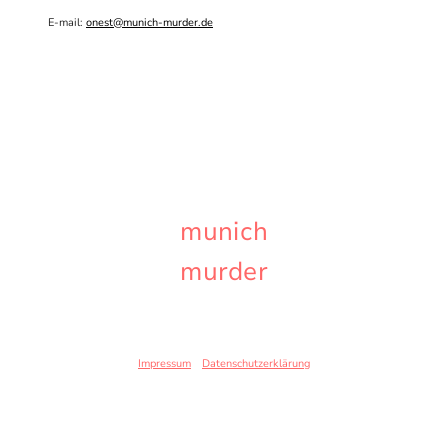
E-mail:
onest@munich-murder.de
munich
murder
© Copyright Elbi Onest - Alle Rechte vorbehalten.
Impressum
-
Datenschutzerklärung